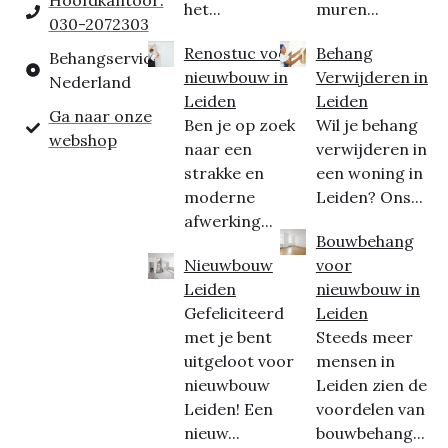
Hoofdkantoor:
het...
muren...
030-2072303
Renostuc voor
Behang
Behangservice
nieuwbouw in
Verwijderen in
Nederland
Leiden
Leiden
Ga naar onze
Ben je op zoek
Wil je behang
webshop
naar een
verwijderen in
strakke en
een woning in
moderne
Leiden? Ons...
afwerking...
Bouwbehang
Nieuwbouw
voor
Leiden
nieuwbouw in
Gefeliciteerd
Leiden
met je bent
Steeds meer
uitgeloot voor
mensen in
nieuwbouw
Leiden zien de
Leiden! Een
voordelen van
nieuw...
bouwbehang...