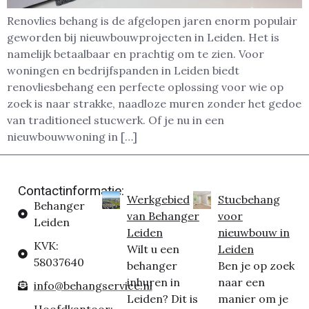
Renovlies behang is de afgelopen jaren enorm populair
geworden bij nieuwbouwprojecten in Leiden. Het is
namelijk betaalbaar en prachtig om te zien. Voor
woningen en bedrijfspanden in Leiden biedt
renovliesbehang een perfecte oplossing voor wie op
zoek is naar strakke, naadloze muren zonder het gedoe
van traditioneel stucwerk. Of je nu in een
nieuwbouwwoning in […]
Contactinformatie:
Werkgebied
Stucbehang
Behanger
van Behanger
voor
Leiden
Leiden
nieuwbouw in
KVK:
Wilt u een
Leiden
58037640
behanger
Ben je op zoek
inhuren in
naar een
info@behangservice.nl
Leiden? Dit is
manier om je