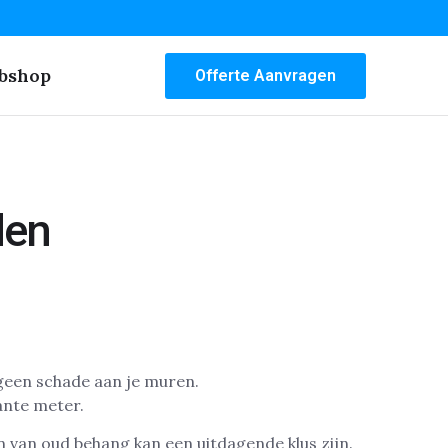
bshop
Offerte Aanvragen
den
ante meter.
en van oud behang kan een uitdagende klus zijn.