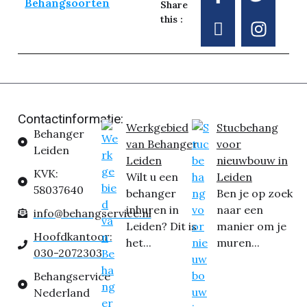
Behangsoorten
Share
this :
Contactinformatie:
Werkgebied
Stucbehang
Behanger
van Behanger
voor
Leiden
Leiden
nieuwbouw in
KVK:
Wilt u een
Leiden
58037640
behanger
Ben je op zoek
inhuren in
naar een
info@behangservice.nl
Leiden? Dit is
manier om je
Hoofdkantoor:
het...
muren...
030-2072303
Behangservice
Nederland