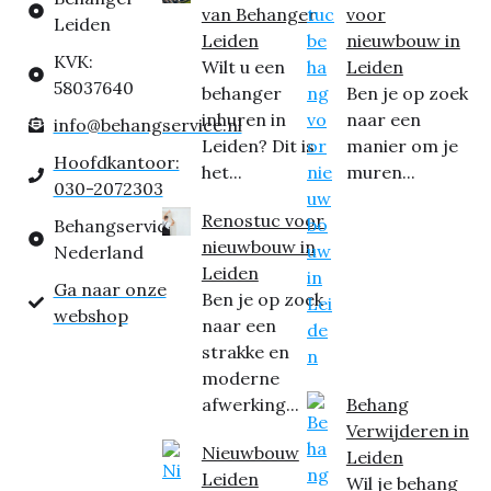
van Behanger
voor
Leiden
Leiden
nieuwbouw in
KVK:
Wilt u een
Leiden
58037640
behanger
Ben je op zoek
inhuren in
naar een
info@behangservice.nl
Leiden? Dit is
manier om je
Hoofdkantoor:
het...
muren...
030-2072303
Renostuc voor
Behangservice
nieuwbouw in
Nederland
Leiden
Ga naar onze
Ben je op zoek
webshop
naar een
strakke en
moderne
afwerking...
Behang
Verwijderen in
Nieuwbouw
Leiden
Leiden
Wil je behang