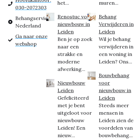
Hoofdkantoor:
het...
muren...
030-2072303
Renostuc voor
Behang
Behangservice
nieuwbouw in
Verwijderen in
Nederland
Leiden
Leiden
Ga naar onze
Ben je op zoek
Wil je behang
webshop
naar een
verwijderen in
strakke en
een woning in
moderne
Leiden? Ons...
afwerking...
Bouwbehang
Nieuwbouw
voor
Leiden
nieuwbouw in
Gefeliciteerd
Leiden
met je bent
Steeds meer
uitgeloot voor
mensen in
nieuwbouw
Leiden zien de
Leiden! Een
voordelen van
nieuw...
bouwbehang...