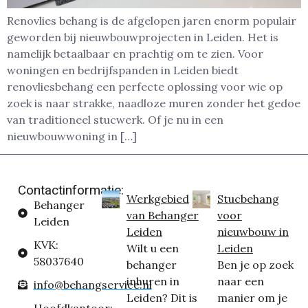
Renovlies behang is de afgelopen jaren enorm populair
geworden bij nieuwbouwprojecten in Leiden. Het is
namelijk betaalbaar en prachtig om te zien. Voor
woningen en bedrijfspanden in Leiden biedt
renovliesbehang een perfecte oplossing voor wie op
zoek is naar strakke, naadloze muren zonder het gedoe
van traditioneel stucwerk. Of je nu in een
nieuwbouwwoning in […]
Contactinformatie:
Werkgebied
Stucbehang
Behanger
van Behanger
voor
Leiden
Leiden
nieuwbouw in
KVK:
Wilt u een
Leiden
58037640
behanger
Ben je op zoek
inhuren in
naar een
info@behangservice.nl
Leiden? Dit is
manier om je