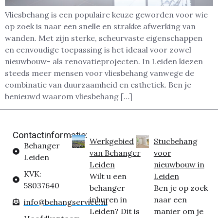
Vliesbehang is een populaire keuze geworden voor wie
op zoek is naar een snelle en strakke afwerking van
wanden. Met zijn sterke, scheurvaste eigenschappen
en eenvoudige toepassing is het ideaal voor zowel
nieuwbouw- als renovatieprojecten. In Leiden kiezen
steeds meer mensen voor vliesbehang vanwege de
combinatie van duurzaamheid en esthetiek. Ben je
benieuwd waarom vliesbehang […]
Contactinformatie:
Werkgebied
Stucbehang
Behanger
van Behanger
voor
Leiden
Leiden
nieuwbouw in
KVK:
Wilt u een
Leiden
58037640
behanger
Ben je op zoek
inhuren in
naar een
info@behangservice.nl
Leiden? Dit is
manier om je