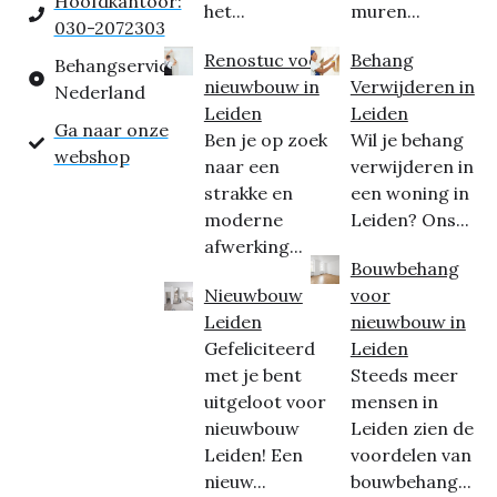
Hoofdkantoor:
het...
muren...
030-2072303
Renostuc voor
Behang
Behangservice
nieuwbouw in
Verwijderen in
Nederland
Leiden
Leiden
Ga naar onze
Ben je op zoek
Wil je behang
webshop
naar een
verwijderen in
strakke en
een woning in
moderne
Leiden? Ons...
afwerking...
Bouwbehang
Nieuwbouw
voor
Leiden
nieuwbouw in
Gefeliciteerd
Leiden
met je bent
Steeds meer
uitgeloot voor
mensen in
nieuwbouw
Leiden zien de
Leiden! Een
voordelen van
nieuw...
bouwbehang...