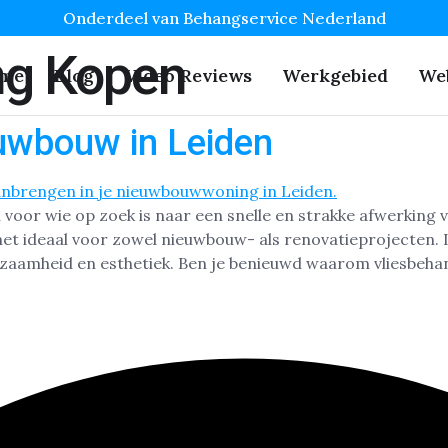
Onderdeel van Behangservice Nederland
ng Kopen
me
Blog
Video Reviews
Werkgebied
We
uwbouw in Leiden
voor wie op zoek is naar een snelle en strakke afwerking 
het ideaal voor zowel nieuwbouw- als renovatieprojecten.
zaamheid en esthetiek. Ben je benieuwd waarom vliesbeha