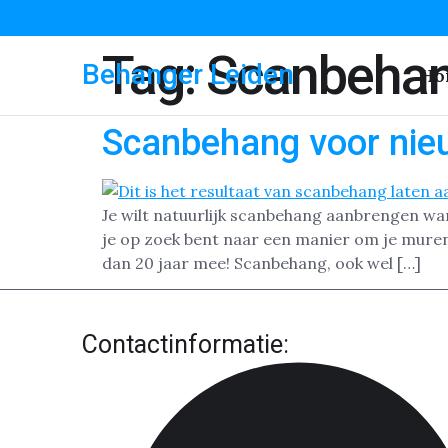
Tag:
Scanbehan
Behanger Leiden
Ho
Scanbehang voor nie
Je wilt natuurlijk scanbehang aanbrengen wan
je op zoek bent naar een manier om je muren
dan 20 jaar mee! Scanbehang, ook wel […]
Contactinformatie: