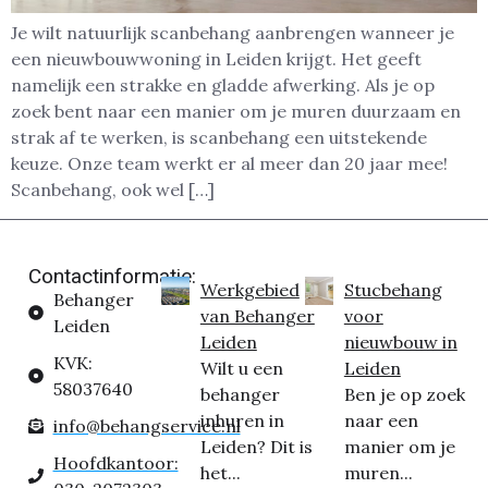
Je wilt natuurlijk scanbehang aanbrengen wanneer je
een nieuwbouwwoning in Leiden krijgt. Het geeft
namelijk een strakke en gladde afwerking. Als je op
zoek bent naar een manier om je muren duurzaam en
strak af te werken, is scanbehang een uitstekende
keuze. Onze team werkt er al meer dan 20 jaar mee!
Scanbehang, ook wel […]
Contactinformatie:
Werkgebied
Stucbehang
Behanger
van Behanger
voor
Leiden
Leiden
nieuwbouw in
KVK:
Wilt u een
Leiden
58037640
behanger
Ben je op zoek
inhuren in
naar een
info@behangservice.nl
Leiden? Dit is
manier om je
Hoofdkantoor:
het...
muren...