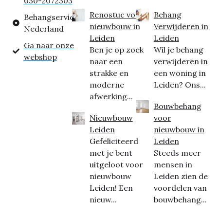
030-2072303
Renostuc voor
Behang
Behangservice
nieuwbouw in
Verwijderen in
Nederland
Leiden
Leiden
Ga naar onze
Ben je op zoek
Wil je behang
webshop
naar een
verwijderen in
strakke en
een woning in
moderne
Leiden? Ons...
afwerking...
Bouwbehang
Nieuwbouw
voor
Leiden
nieuwbouw in
Gefeliciteerd
Leiden
met je bent
Steeds meer
uitgeloot voor
mensen in
nieuwbouw
Leiden zien de
Leiden! Een
voordelen van
nieuw...
bouwbehang...