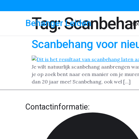
Tag:
Scanbeha
Behanger Leiden
Ho
Scanbehang voor nie
Je wilt natuurlijk scanbehang aanbrengen wan
je op zoek bent naar een manier om je muren
dan 20 jaar mee! Scanbehang, ook wel […]
Contactinformatie: