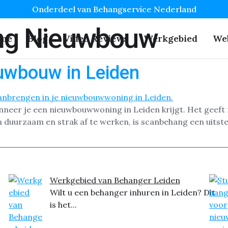
Onderdeel van Behangservice Nederland
ng Nieuwbouw
me
Blog
Video Reviews
Werkgebied
We
uwbouw in Leiden
neer je een nieuwbouwwoning in Leiden krijgt. Het geeft n
 duurzaam en strak af te werken, is scanbehang een uitst
Werkgebied van Behanger Leiden
Wilt u een behanger inhuren in Leiden? Dit
is het...