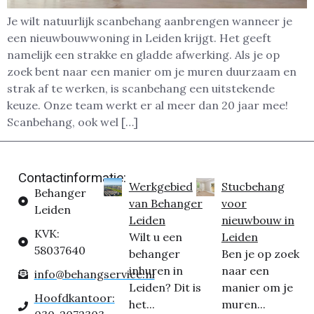
Je wilt natuurlijk scanbehang aanbrengen wanneer je
een nieuwbouwwoning in Leiden krijgt. Het geeft
namelijk een strakke en gladde afwerking. Als je op
zoek bent naar een manier om je muren duurzaam en
strak af te werken, is scanbehang een uitstekende
keuze. Onze team werkt er al meer dan 20 jaar mee!
Scanbehang, ook wel […]
Contactinformatie:
Werkgebied
Stucbehang
Behanger
van Behanger
voor
Leiden
Leiden
nieuwbouw in
KVK:
Wilt u een
Leiden
58037640
behanger
Ben je op zoek
inhuren in
naar een
info@behangservice.nl
Leiden? Dit is
manier om je
Hoofdkantoor:
het...
muren...