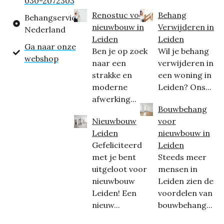
030-2072303
Renostuc voor
Behang
Behangservice
nieuwbouw in
Verwijderen in
Nederland
Leiden
Leiden
Ga naar onze
Ben je op zoek
Wil je behang
webshop
naar een
verwijderen in
strakke en
een woning in
moderne
Leiden? Ons...
afwerking...
Bouwbehang
Nieuwbouw
voor
Leiden
nieuwbouw in
Gefeliciteerd
Leiden
met je bent
Steeds meer
uitgeloot voor
mensen in
nieuwbouw
Leiden zien de
Leiden! Een
voordelen van
nieuw...
bouwbehang...