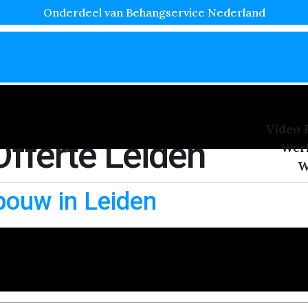
Onderdeel van Behangservice Nederland
Video 
fferte Leiden
Wer
W
bouw in Leiden
afwerking voor je muren in Leiden? Dan is Renostuc dé opl
 zowel nieuwbouw- als renovatieprojecten. Deze methode 
functioneel. In dit […]