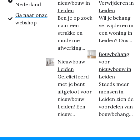
nieuwbouw in
Verwijderen in
Nederland
Leiden
Leiden
Ga naar onze
Ben je op zoek
Wil je behang
webshop
naar een
verwijderen in
strakke en
een woning in
moderne
Leiden? Ons...
afwerking...
Bouwbehang
Nieuwbouw
voor
Leiden
nieuwbouw in
Gefeliciteerd
Leiden
met je bent
Steeds meer
uitgeloot voor
mensen in
nieuwbouw
Leiden zien de
Leiden! Een
voordelen van
nieuw...
bouwbehang...