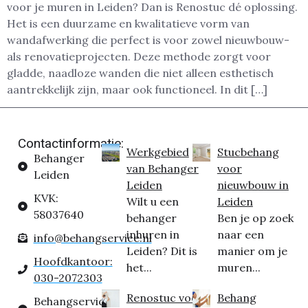
voor je muren in Leiden? Dan is Renostuc dé oplossing.
Het is een duurzame en kwalitatieve vorm van
wandafwerking die perfect is voor zowel nieuwbouw-
als renovatieprojecten. Deze methode zorgt voor
gladde, naadloze wanden die niet alleen esthetisch
aantrekkelijk zijn, maar ook functioneel. In dit […]
Contactinformatie:
Werkgebied
Stucbehang
Behanger
van Behanger
voor
Leiden
Leiden
nieuwbouw in
KVK:
Wilt u een
Leiden
58037640
behanger
Ben je op zoek
inhuren in
naar een
info@behangservice.nl
Leiden? Dit is
manier om je
Hoofdkantoor:
het...
muren...
030-2072303
Renostuc voor
Behang
Behangservice