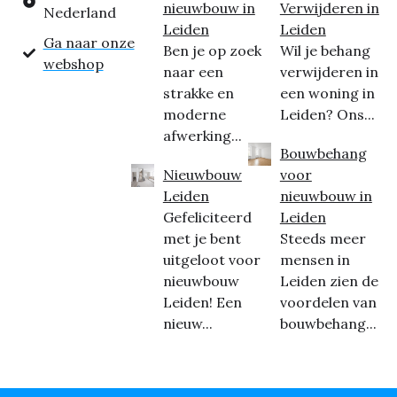
nieuwbouw in
Verwijderen in
Nederland
Leiden
Leiden
Ga naar onze
Ben je op zoek
Wil je behang
webshop
naar een
verwijderen in
strakke en
een woning in
moderne
Leiden? Ons...
afwerking...
Bouwbehang
Nieuwbouw
voor
Leiden
nieuwbouw in
Gefeliciteerd
Leiden
met je bent
Steeds meer
uitgeloot voor
mensen in
nieuwbouw
Leiden zien de
Leiden! Een
voordelen van
nieuw...
bouwbehang...