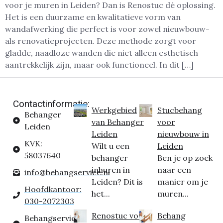
voor je muren in Leiden? Dan is Renostuc dé oplossing.
Het is een duurzame en kwalitatieve vorm van
wandafwerking die perfect is voor zowel nieuwbouw-
als renovatieprojecten. Deze methode zorgt voor
gladde, naadloze wanden die niet alleen esthetisch
aantrekkelijk zijn, maar ook functioneel. In dit […]
Contactinformatie:
Werkgebied
Stucbehang
Behanger
van Behanger
voor
Leiden
Leiden
nieuwbouw in
KVK:
Wilt u een
Leiden
58037640
behanger
Ben je op zoek
inhuren in
naar een
info@behangservice.nl
Leiden? Dit is
manier om je
Hoofdkantoor:
het...
muren...
030-2072303
Renostuc voor
Behang
Behangservice