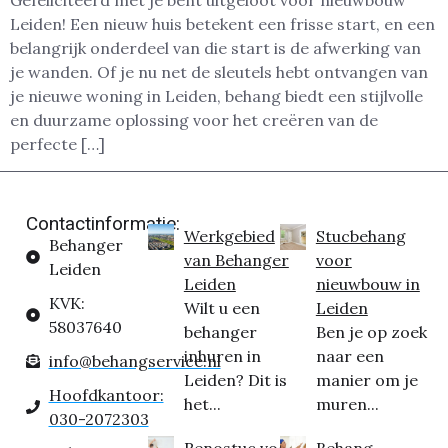
Gefeliciteerd met je bent uitgeloot voor nieuwbouw
Leiden! Een nieuw huis betekent een frisse start, en een
belangrijk onderdeel van die start is de afwerking van
je wanden. Of je nu net de sleutels hebt ontvangen van
je nieuwe woning in Leiden, behang biedt een stijlvolle
en duurzame oplossing voor het creëren van de
perfecte […]
Contactinformatie:
Werkgebied
Stucbehang
Behanger
van Behanger
voor
Leiden
Leiden
nieuwbouw in
KVK:
Wilt u een
Leiden
58037640
behanger
Ben je op zoek
inhuren in
naar een
info@behangservice.nl
Leiden? Dit is
manier om je
Hoofdkantoor:
het...
muren...
030-2072303
Renostuc voor
Behang