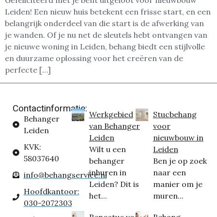
Gefeliciteerd met je bent uitgeloot voor nieuwbouw
Leiden! Een nieuw huis betekent een frisse start, en een
belangrijk onderdeel van die start is de afwerking van
je wanden. Of je nu net de sleutels hebt ontvangen van
je nieuwe woning in Leiden, behang biedt een stijlvolle
en duurzame oplossing voor het creëren van de
perfecte […]
Contactinformatie:
Werkgebied
Stucbehang
Behanger
van Behanger
voor
Leiden
Leiden
nieuwbouw in
KVK:
Wilt u een
Leiden
58037640
behanger
Ben je op zoek
inhuren in
naar een
info@behangservice.nl
Leiden? Dit is
manier om je
Hoofdkantoor:
het...
muren...
030-2072303
Renostuc voor
Behang