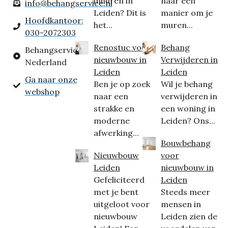
inhuren in
naar een
info@behangservice.nl
Leiden? Dit is
manier om je
Hoofdkantoor:
het...
muren...
030-2072303
Renostuc voor
Behang
Behangservice
nieuwbouw in
Verwijderen in
Nederland
Leiden
Leiden
Ga naar onze
Ben je op zoek
Wil je behang
webshop
naar een
verwijderen in
strakke en
een woning in
moderne
Leiden? Ons...
afwerking...
Bouwbehang
Nieuwbouw
voor
Leiden
nieuwbouw in
Gefeliciteerd
Leiden
met je bent
Steeds meer
uitgeloot voor
mensen in
nieuwbouw
Leiden zien de