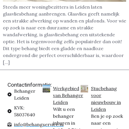
Steeds meer woningbezitters in Leiden laten
glasvliesbehang aanbrengen. Glasvlies geeft namelijk
een strakke afwerking op wanden en plafonds. Voor wie
op zoek is naar een duurzame en strakke
wandafwerking, is glasvliesbehang een uitstekende
optie. Het is tegenwoordig zelfs populairder dan ooit!
Dit type behang biedt een gladde en naadloze
ondergrond die perfect overschilderbaar is, waardoor
[…]
Contactinformatie:
Werkgebied
Stucbehang
Behanger
van Behanger
voor
Leiden
Leiden
nieuwbouw in
KVK:
Wilt u een
Leiden
58037640
behanger
Ben je op zoek
inhuren in
naar een
info@behangservice.nl