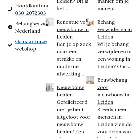
Leiden? Dit is
manier om je
Hoofdkantoor:
het...
muren...
030-2072303
Renostuc voor
Behang
Behangservice
nieuwbouw in
Verwijderen in
Nederland
Leiden
Leiden
Ga naar onze
Ben je op zoek
Wil je behang
webshop
naar een
verwijderen in
strakke en
een woning in
moderne
Leiden? Ons...
afwerking...
Bouwbehang
Nieuwbouw
voor
Leiden
nieuwbouw in
Gefeliciteerd
Leiden
met je bent
Steeds meer
uitgeloot voor
mensen in
nieuwbouw
Leiden zien de
Leiden! Een
voordelen van