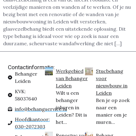
veelzijdige manieren om wanden af te werken. Of je nu
bezig bent met een renovatie of de wanden van je
nieuwbouwwoning in Leiden wilt versterken,
glasvezelbehang biedt een uitstekende oplossing. Dit
type behang is ideaal voor wie op zoek is naar een
duurzame, scheurvaste wandafwerking die niet […]
Contactinformatie:
Werkgebied
Stucbehang
Behanger
van Behanger
voor
Leiden
Leiden
nieuwbouw in
KVK:
Wilt u een
Leiden
58037640
behanger
Ben je op zoek
inhuren in
naar een
info@behangservice.nl
Leiden? Dit is
manier om je
Hoofdkantoor:
het...
muren...
030-2072303
Renostuc voor
Behang