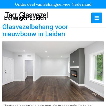
Onderdeel van Behangservice Nederland
Tag:
Glasvezel
Behanger Leiden
Glasvezelbehang voor
nieuwbouw in Leiden
Glasvezelbehang is een van de meest robuuste en