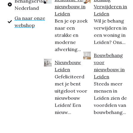
Behangservice
nieuwbouw in
Verwijderen in
Nederland
Leiden
Leiden
Ga naar onze
Ben je op zoek
Wil je behang
webshop
naar een
verwijderen in
strakke en
een woning in
moderne
Leiden? Ons...
afwerking...
Bouwbehang
Nieuwbouw
voor
Leiden
nieuwbouw in
Gefeliciteerd
Leiden
met je bent
Steeds meer
uitgeloot voor
mensen in
nieuwbouw
Leiden zien de
Leiden! Een
voordelen van
nieuw...
bouwbehang...