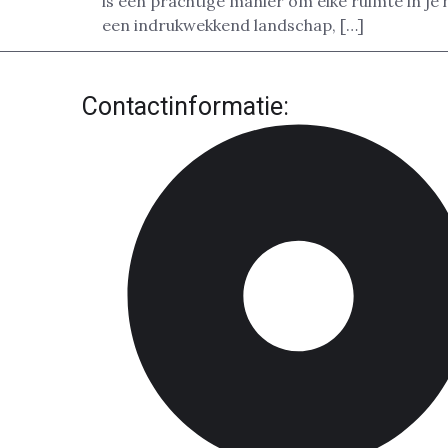
is een prachtige manier om elke ruimte in je 
een indrukwekkend landschap, […]
Contactinformatie: