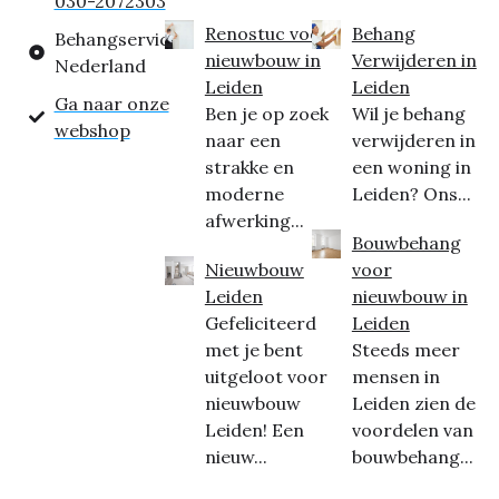
030-2072303
Renostuc voor
Behang
Behangservice
nieuwbouw in
Verwijderen in
Nederland
Leiden
Leiden
Ga naar onze
Ben je op zoek
Wil je behang
webshop
naar een
verwijderen in
strakke en
een woning in
moderne
Leiden? Ons...
afwerking...
Bouwbehang
Nieuwbouw
voor
Leiden
nieuwbouw in
Gefeliciteerd
Leiden
met je bent
Steeds meer
uitgeloot voor
mensen in
nieuwbouw
Leiden zien de
Leiden! Een
voordelen van
nieuw...
bouwbehang...