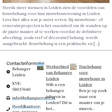
Steeds meer mensen in Leiden zien de voordelen van
bouwbehang voor hun nieuwbouwwoning in Leiden.
Lees hier alles wat je moet weten. Bij nieuwbouw- of
renovatieprojecten is het essentieel om de wanden op
de juiste manier af te werken voordat de definitieve
afwerking, zoals verf of decoratief behang, wordt
aangebracht. Bouwbehang is een praktische en […]
Contactinformatie:
Werkgebied
Stucbehang
Behanger
van Behanger
voor
Leiden
Leiden
nieuwbouw in
KVK:
Wilt u een
Leiden
58037640
behanger
Ben je op zoek
inhuren in
naar een
info@behangservice.nl
Leiden? Dit is
manier om je
Hoofdkantoor:
het...
muren...