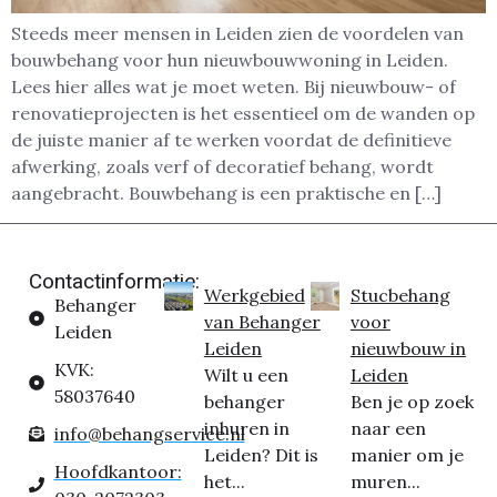
Steeds meer mensen in Leiden zien de voordelen van
bouwbehang voor hun nieuwbouwwoning in Leiden.
Lees hier alles wat je moet weten. Bij nieuwbouw- of
renovatieprojecten is het essentieel om de wanden op
de juiste manier af te werken voordat de definitieve
afwerking, zoals verf of decoratief behang, wordt
aangebracht. Bouwbehang is een praktische en […]
Contactinformatie:
Werkgebied
Stucbehang
Behanger
van Behanger
voor
Leiden
Leiden
nieuwbouw in
KVK:
Wilt u een
Leiden
58037640
behanger
Ben je op zoek
inhuren in
naar een
info@behangservice.nl
Leiden? Dit is
manier om je
Hoofdkantoor:
het...
muren...