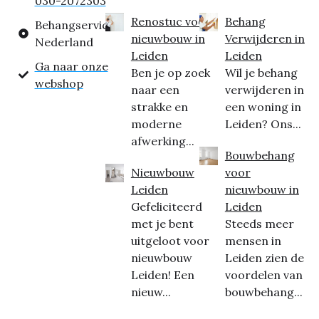
030-2072303
Renostuc voor
Behang
Behangservice
nieuwbouw in
Verwijderen in
Nederland
Leiden
Leiden
Ga naar onze
Ben je op zoek
Wil je behang
webshop
naar een
verwijderen in
strakke en
een woning in
moderne
Leiden? Ons...
afwerking...
Bouwbehang
Nieuwbouw
voor
Leiden
nieuwbouw in
Gefeliciteerd
Leiden
met je bent
Steeds meer
uitgeloot voor
mensen in
nieuwbouw
Leiden zien de
Leiden! Een
voordelen van
nieuw...
bouwbehang...