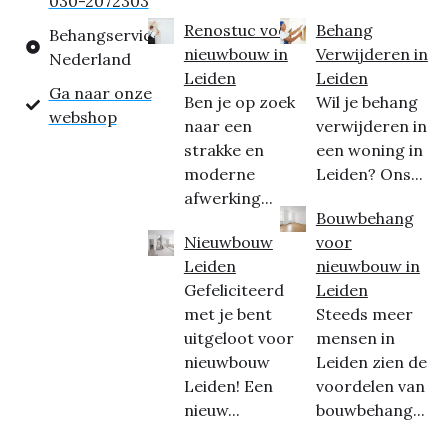
030-2072303
Renostuc voor
Behang
Behangservice
nieuwbouw in
Verwijderen in
Nederland
Leiden
Leiden
Ga naar onze
Ben je op zoek
Wil je behang
webshop
naar een
verwijderen in
strakke en
een woning in
moderne
Leiden? Ons...
afwerking...
Bouwbehang
Nieuwbouw
voor
Leiden
nieuwbouw in
Gefeliciteerd
Leiden
met je bent
Steeds meer
uitgeloot voor
mensen in
nieuwbouw
Leiden zien de
Leiden! Een
voordelen van
nieuw...
bouwbehang...