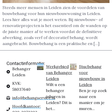
Steeds meer mensen in Leiden zien de voordelen van
bouwbehang voor hun nieuwbouwwoning in Leiden.
Lees hier alles wat je moet weten. Bij nieuwbouw- of
renovatieprojecten is het essentieel om de wanden op
de juiste manier af te werken voordat de definitieve
afwerking, zoals verf of decoratief behang, wordt
aangebracht. Bouwbehang is een praktische en […]
Contactinformatie:
Werkgebied
Stucbehang
Behanger
van Behanger
voor
Leiden
Leiden
nieuwbouw in
KVK:
Wilt u een
Leiden
58037640
behanger
Ben je op zoek
inhuren in
naar een
info@behangservice.nl
Leiden? Dit is
manier om je
Hoofdkantoor:
het...
muren...