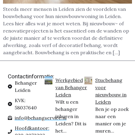
Steeds meer mensen in Leiden zien de voordelen van
bouwbehang voor hun nieuwbouwwoning in Leiden.
Lees hier alles wat je moet weten. Bij nieuwbouw- of
renovatieprojecten is het essentieel om de wanden op
de juiste manier af te werken voordat de definitieve
afwerking, zoals verf of decoratief behang, wordt
aangebracht. Bouwbehang is een praktische en […]
Contactinformatie:
Werkgebied
Stucbehang
Behanger
van Behanger
voor
Leiden
Leiden
nieuwbouw in
KVK:
Wilt u een
Leiden
58037640
behanger
Ben je op zoek
inhuren in
naar een
info@behangservice.nl
Leiden? Dit is
manier om je
Hoofdkantoor:
het...
muren...