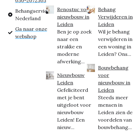
030-2072303
Renostuc voor
Behang
Behangservice
nieuwbouw in
Verwijderen in
Nederland
Leiden
Leiden
Ga naar onze
Ben je op zoek
Wil je behang
webshop
naar een
verwijderen in
strakke en
een woning in
moderne
Leiden? Ons...
afwerking...
Bouwbehang
Nieuwbouw
voor
Leiden
nieuwbouw in
Gefeliciteerd
Leiden
met je bent
Steeds meer
uitgeloot voor
mensen in
nieuwbouw
Leiden zien de
Leiden! Een
voordelen van
nieuw...
bouwbehang...