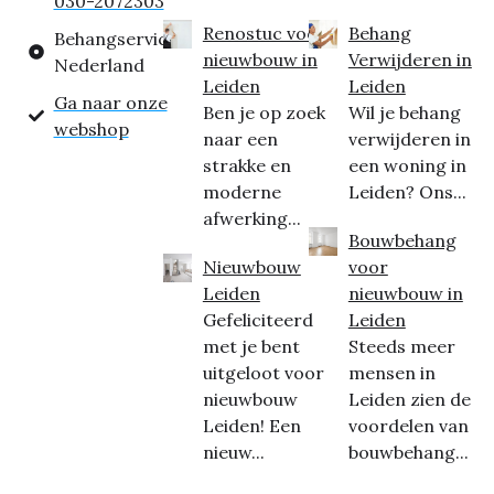
030-2072303
Renostuc voor
Behang
Behangservice
nieuwbouw in
Verwijderen in
Nederland
Leiden
Leiden
Ga naar onze
Ben je op zoek
Wil je behang
webshop
naar een
verwijderen in
strakke en
een woning in
moderne
Leiden? Ons...
afwerking...
Bouwbehang
Nieuwbouw
voor
Leiden
nieuwbouw in
Gefeliciteerd
Leiden
met je bent
Steeds meer
uitgeloot voor
mensen in
nieuwbouw
Leiden zien de
Leiden! Een
voordelen van
nieuw...
bouwbehang...