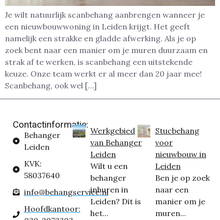
Je wilt natuurlijk scanbehang aanbrengen wanneer je
een nieuwbouwwoning in Leiden krijgt. Het geeft
namelijk een strakke en gladde afwerking. Als je op
zoek bent naar een manier om je muren duurzaam en
strak af te werken, is scanbehang een uitstekende
keuze. Onze team werkt er al meer dan 20 jaar mee!
Scanbehang, ook wel […]
Contactinformatie:
Werkgebied
Stucbehang
Behanger
van Behanger
voor
Leiden
Leiden
nieuwbouw in
KVK:
Wilt u een
Leiden
58037640
behanger
Ben je op zoek
inhuren in
naar een
info@behangservice.nl
Leiden? Dit is
manier om je
Hoofdkantoor:
het...
muren...