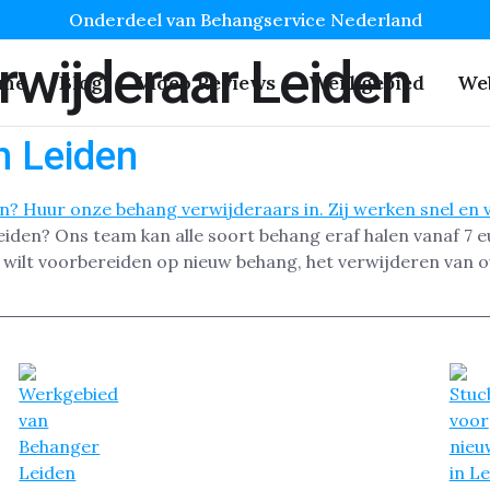
Onderdeel van Behangservice Nederland
wijderaar Leiden
me
Blog
Video Reviews
Werkgebied
We
n Leiden
iden? Ons team kan alle soort behang eraf halen vanaf 7 eu
n wilt voorbereiden op nieuw behang, het verwijderen van o